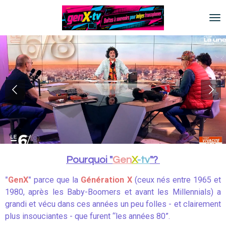
Passer
au
contenu
principal
Pourquoi "
Gen
X
-tv
"?
"
GenX
"
parce que la
Génération X
(ceux nés entre 1965 et
1980, après les Baby-Boomers et avant les Millennials) a
grandi et vécu dans ces années un peu folles - et clairement
plus insouciantes - que furent “les années 80”.