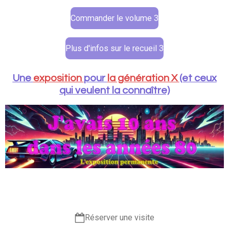
Commander le volume 3
Plus d'infos sur le recueil 3
Une
exposition
pour
la génération X
(et ceux
qui veulent la connaître)
Réserver une visite