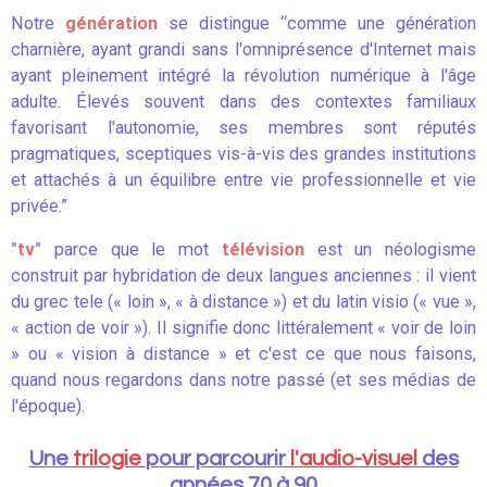
Notre
génération
se distingue “comme une génération
charnière, ayant grandi sans l'omniprésence d'Internet mais
ayant pleinement intégré la révolution numérique à l'âge
adulte. Élevés souvent dans des contextes familiaux
favorisant l'autonomie, ses membres sont réputés
pragmatiques, sceptiques vis-à-vis des grandes institutions
et attachés à un équilibre entre vie professionnelle et vie
privée.”
"
tv
"
parce que le mot
télévision
est un néologisme
construit par hybridation de deux langues anciennes : il vient
du grec tele (« loin », « à distance ») et du latin visio (« vue »,
« action de voir »). Il signifie donc littéralement « voir de loin
» ou « vision à distance » et c'est ce que nous faisons,
quand nous regardons dans notre passé (et ses médias de
l'époque).
Une
trilogie
pour parcourir
l'audio-visuel
des
années 70 à 90